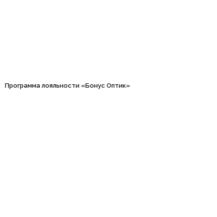
Программа лояльности «Бонус Оптик»