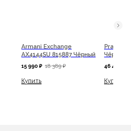
Armani Exchange
Prada P
AX4144SU 815887 Чёрный
Чёрный
15 990
₽
18 389
₽
46 490
₽
Купить
Купить
Мы в соц. сетях
Записаться на диагностику зрения