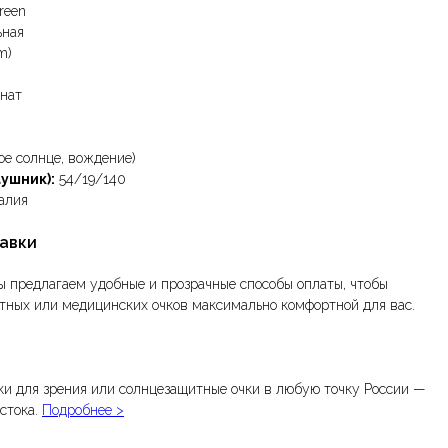
reen
ьная
m)
нат
ое солнце, вождение)
ушник):
54/19/140
алия
тавки
ы предлагаем удобные и прозрачные способы оплаты, чтобы
тных или медицинских очков максимально комфортной для вас.
и для зрения или солнцезащитные очки в любую точку России —
стока.
Подробнее >