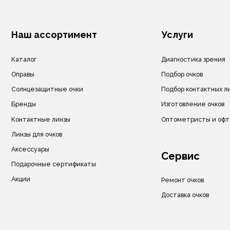
Аксессуары
Сервис
Подарочные сертификаты
Акции
Ремонт очков
Доставка очков
© ИП Велитченко Кирилл Евгеньевич, ОГРНИП: 320392600047282, 2025 г.
Все материалы данного сайта являются объектами авторского права (в том чи
Запрещается копирование, распространение (в том числе путем копирования 
ресурсы в Интернете) или любое иное использование информации и объекто
предварительного согласия правообладателя ИП Велитченко Кирилл Евгеньев