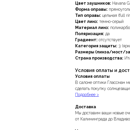
Цвет заушников:
Havana G
Форма оправы:
прямоугол
Тип оправы:
цельная (full ri
Цвет линз:
темно-серый
Материал линз:
поликарбо
Поляризация:
да
Градиент:
отсутствует
Категория защиты:
3 (ярк
Размеры (линза/мост/за
Страна производства:
Ит
Условия оплаты и дос
Условия оплаты
В салоне оптики Глассман м
сделать покупку солнцезащи
Подробнее >
Доставка
Мы доставим ваши новые очк
от Калининграда до Владиво