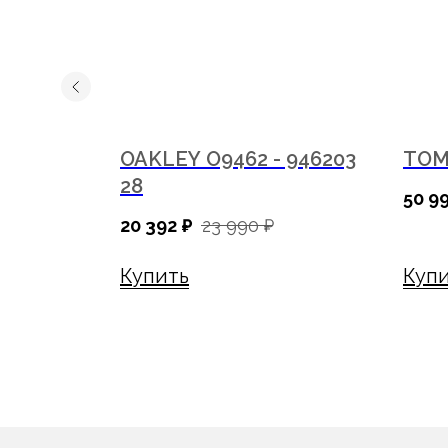
01 01A 58
OAKLEY O9462 - 946203
TOM 
28
50 9
20 392
₽
23 990
₽
Наш ассортимент
Услуги
Купить
Куп
Каталог
Диагностика зрения
Оправы
Подбор очков
Солнцезащитные очки
Подбор контактных линз
Бренды
Изготовление очков
Контактные линзы
Оптометристы и офтальмоло
Линзы для очков