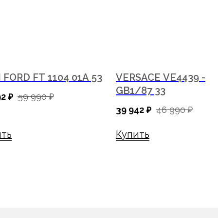
FORD FT 1104 01A 53
VERSACE VE4439 -
GB1/87 33
92
₽
59 990
₽
39 942
₽
46 990
₽
Как купить
Компания
ить
Купить
Условия оплаты
О компании
Доставка
Франшиза
Гарантия
Для арендодателей
Бонусная система
ги
Блог
Вакансии