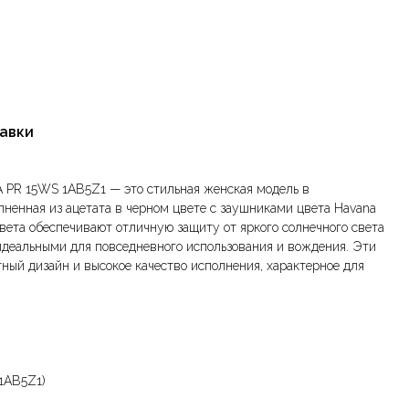
тавки
 PR 15WS 1AB5Z1 — это стильная женская модель в
лненная из ацетата в черном цвете с заушниками цвета Havana
цвета обеспечивают отличную защиту от яркого солнечного света
х идеальными для повседневного использования и вождения. Эти
тный дизайн и высокое качество исполнения, характерное для
1AB5Z1)