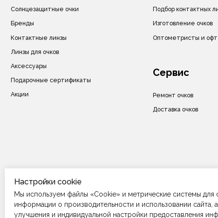
Доставка очков
© ИП Велитченко Кирилл Евгеньевич, ОГРНИП: 320392600047282, 2025 г.
Все материалы данного сайта являются объектами авторского права (в том чи
Запрещается копирование, распространение (в том числе путем копирования 
ресурсы в Интернете) или любое иное использование информации и объекто
предварительного согласия правообладателя ИП Велитченко Кирилл Евгеньев
Настройки cookie
Мы используем файлы «Cookie» и метрические системы для 
информации о производительности и использовании сайта, а
улучшения и индивидуальной настройки предоставления ин