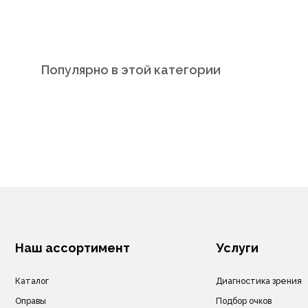
Популярно в этой категории
Наш ассортимент
Услуги
Каталог
Диагностика зрения
Оправы
Подбор очков
Солнцезащитные очки
Подбор контактных линз
Бренды
Изготовление очков
Контактные линзы
Оптометристы и офтальмоло
Линзы для очков
Аксессуары
Сервис
Подарочные сертификаты
Акции
Ремонт очков