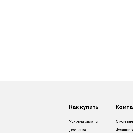
Как купить
Компания
Условия оплаты
О компании
Доставка
Франшиза
Гарантия
Для арендодателей
Бонусная система
ги
Блог
Вакансии
Контакты