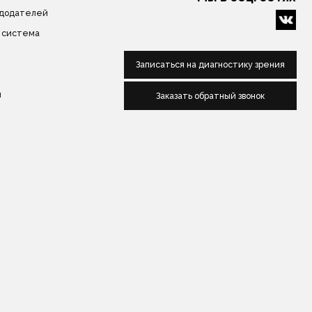
нных
Сделано в веб-студии "Мульти
сайт"