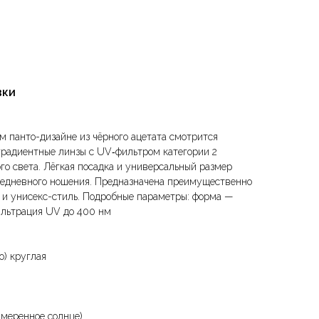
вки
м панто-дизайне из чёрного ацетата смотрится
 градиентные линзы с UV‑фильтром категории 2
го света. Лёгкая посадка и универсальный размер
жедневного ношения. Предназначена преимущественно
 и унисекс-стиль. Подробные параметры: форма —
фильтрация UV до 400 нм
о) круглая
умеренное солнце)