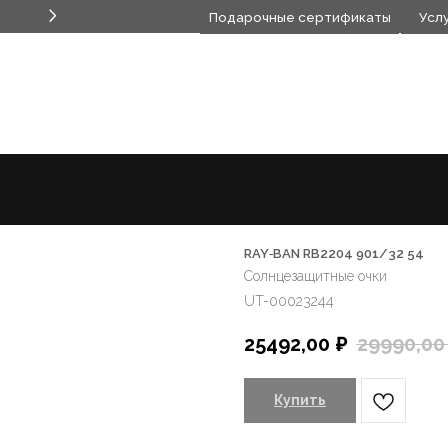
Подарочные сертификаты
Услуги
Акции
ЕЗАЩИТНЫЕ ОЧКИ
ЕЗАЩИТНЫЕ ОЧКИ
БРЕНДЫ
БРЕНДЫ
КОНТАКТНЫЕ ЛИНЗЫ
КОНТАКТНЫЕ ЛИНЗЫ
ЛИНЗЫ ДЛЯ
ЛИНЗЫ ДЛЯ
RAY‑BAN RB2204 901/32 54
Солнцезащитные очки
UT-00023244
25492,00
₽
29990,00
Купить