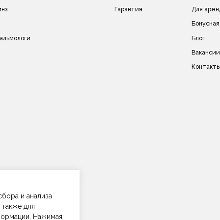
сле дизайн).
Политика в отношении обработки персональных да
на другие сайты и
Политика в отношении обработки cookie-файлов
в без
ич.
сбора и анализа
 также для
формации. Нажимая