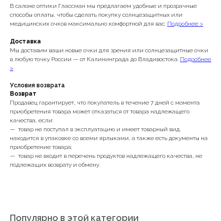
В салоне оптики Глассман мы предлагаем удобные и прозрачные
способы оплаты, чтобы сделать покупку солнцезащитных или
медицинских очков максимально комфортной для вас.
Подробнее >
Доставка
Мы доставим ваши новые очки для зрения или солнцезащитные очки
в любую точку России — от Калининграда до Владивостока.
Подробнее
>
Условия возврата
Возврат
Продавец гарантирует, что покупатель в течение 7 дней с момента
приобретения товара может отказаться от товара надлежащего
качества, если:
— товар не поступал в эксплуатацию и имеет товарный вид,
находится в упаковке со всеми ярлыками, а также есть документы на
приобретение товара;
— товар не входит в перечень продуктов надлежащего качества, не
подлежащих возврату и обмену.
Популярно в этой категории