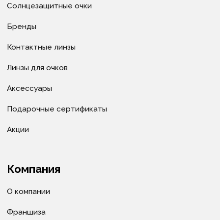
Политика в отношении обработки
персональных данных
Политика в отношении обработки cookie-файлов
© ИП Велитченко Кирилл Евгеньевич, ОГРНИП:
320392600047282, 2025 г.
Все материалы данного сайта являются объектами
авторского права (в том числе дизайн). Запрещается
копирование, распространение (в том числе путем
копирования на другие сайты и ресурсы в
Интернете) или любое иное использование
информации и объектов без предварительного
согласия правообладателя ИП Велитченко Кирилл
Евгеньевич.
Сделано в веб-студии "Мульти
сайт"