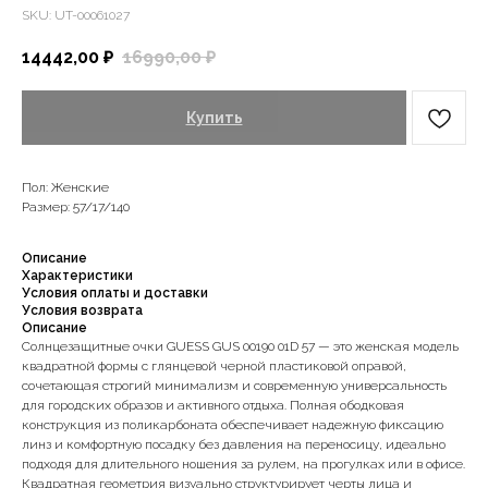
SKU:
UT-00061027
14442,00
₽
16990,00
₽
Купить
Пол: Женские
Размер: 57/17/140
Описание
Характеристики
Условия оплаты и доставки
Условия возврата
Описание
Солнцезащитные очки GUESS GUS 00190 01D 57 — это женская модель
квадратной формы с глянцевой черной пластиковой оправой,
сочетающая строгий минимализм и современную универсальность
для городских образов и активного отдыха. Полная ободковая
конструкция из поликарбоната обеспечивает надежную фиксацию
линз и комфортную посадку без давления на переносицу, идеально
подходя для длительного ношения за рулем, на прогулках или в офисе.
Квадратная геометрия визуально структурирует черты лица и