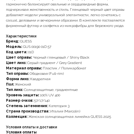
гармонично балансирует овальные и сердцевидные формы,
подчеркивая женственность и стиль. Глянцевый черный цвет оправы
добавляет модели универсальной элегантности, легко сочетаясь с
casual, деловыми и вечерними образами. В комплекте поставляется
фирменный футляр и салфетка из микрофибры для бережного ухода.
Характеристики
Бренд:
GUESS
Модель:
GUS 00190 01D 57
Код цвета:
01D
Цвет оправы:
Черный глянцевый / Shiny Black
Цвет линз:
Серый градиент / Grey Gradient
Материал оправы:
Пластик / Поликарбонат
Тип оправы:
Ободковая (Full-rim)
Форма линз:
Квадратная
Пол:
Женский
Тип линз:
Солнцезащитные, градиентные
Уровень защиты:
100% UV 400
Размер очков:
57/17/140
Степень затемнения:
Категория 3
Страна производства:
Италия (Marcolin)
Коллекция:
Женская солнцезащитная линейка GUESS 2025
Условия оплаты и доставки
Условия оплаты