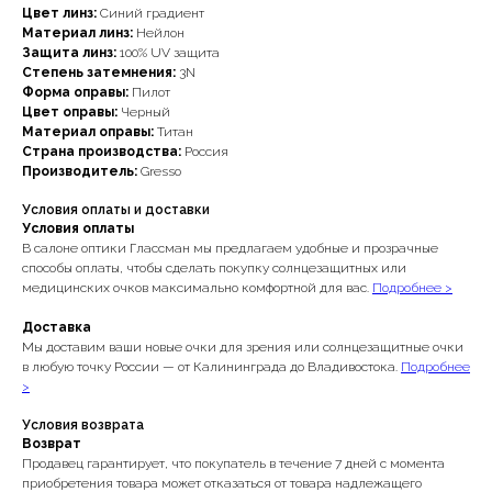
Цвет линз:
Синий градиент
Материал линз:
Нейлон
Защита линз:
100% UV защита
Степень затемнения:
3N
Форма оправы:
Пилот
Цвет оправы:
Черный
Материал оправы:
Титан
Страна производства:
Россия
Производитель:
Gresso
Условия оплаты и доставки
Условия оплаты
В салоне оптики Глассман мы предлагаем удобные и прозрачные
способы оплаты, чтобы сделать покупку солнцезащитных или
медицинских очков максимально комфортной для вас.
Подробнее >
Доставка
Мы доставим ваши новые очки для зрения или солнцезащитные очки
в любую точку России — от Калининграда до Владивостока.
Подробнее
>
Условия возврата
Возврат
Продавец гарантирует, что покупатель в течение 7 дней с момента
приобретения товара может отказаться от товара надлежащего