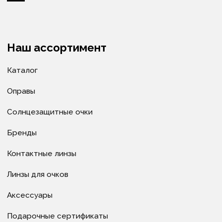
Ремонт очков
Доставка очков
Как купить
Условия оплаты
Доставка
Гарантия
Политика в отношении обработки
персональных данных
Политика в отношении обработки cookie-файлов
© ИП Велитченко Кирилл Евгеньевич, ОГРНИП:
320392600047282, 2025 г.
Все материалы данного сайта являются объектами