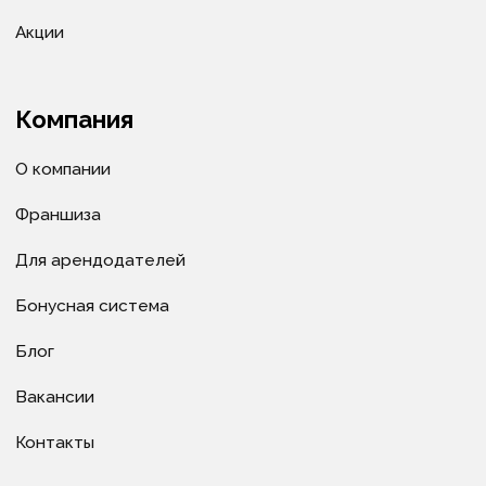
авторского права (в том числе дизайн). Запрещается
копирование, распространение (в том числе путем
копирования на другие сайты и ресурсы в
Интернете) или любое иное использование
информации и объектов без предварительного
согласия правообладателя ИП Велитченко Кирилл
Евгеньевич.
Сделано в веб-студии "Мульти
сайт"