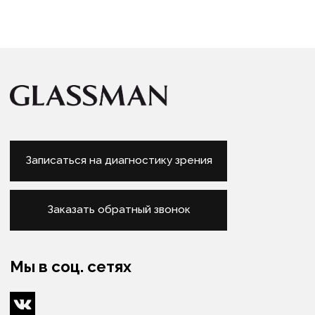
Франшиза
Для арендодателей
Бонусная система
Блог
Вакансии
Контакты
Услуги
Диагностика зрения
Подбор очков
Подбор контактных линз
Изготовление очков
Оптометристы и офтальмологи
Сервис