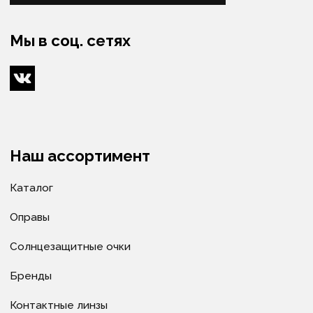
Диагностика зрения
Подбор очков
Подбор контактных линз
Изготовление очков
Оптометристы и офтальмологи
Сервис
Ремонт очков
Доставка очков
Как купить
Условия оплаты
Доставка
Гарантия