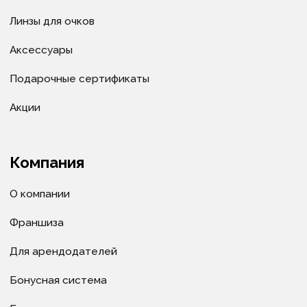
Политика в отношении обработки
персональных данных
Политика в отношении обработки cookie-файлов
© ИП Велитченко Кирилл Евгеньевич, ОГРНИП:
320392600047282, 2025 г.
Все материалы данного сайта являются объектами
авторского права (в том числе дизайн). Запрещается
копирование, распространение (в том числе путем
копирования на другие сайты и ресурсы в
Интернете) или любое иное использование
информации и объектов без предварительного
согласия правообладателя ИП Велитченко Кирилл
Евгеньевич.
Сделано в веб-студии "Мульти
сайт"