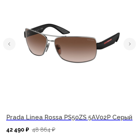
Записаться на диагностику зрения
Заказать обратный звонок
Мы в соц. сетях
Наш ассортимент
Каталог
Оправы
Prada Linea Rossa PS50ZS 5AV02P Серый
P
Солнцезащитные очки
Бренды
42 490
₽
48 864
₽
61
Контактные линзы