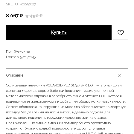
SKU:
UT-00059627
8 067
₽
9 490
₽
Купить
Пол: Женские
Размер: 57/17/145
Описание
Солнцезащитные очки POLAROID PLD 6234/S/X DOH — это изящная
женская модель в форме бабочки (кошачий глаз) с утонченной
металлической оправой в серебристо-синем оттенке DOH, которая
подчеркивает женственность и добавляет образу нотку изысканности.
Легкая ободковая конструкция из металла обеспечивает комфортную
посадку без давления на нос и виски, идеально подходя для
длительного ношения в городских условиях или на отдыхе.
Поляризованные синие линзы из поликарбоната эффективно
устраняют блики с водной поверхности и дорог, улучшают
контрастность и полностью защищают глаза от UVA/UVB-излучения.