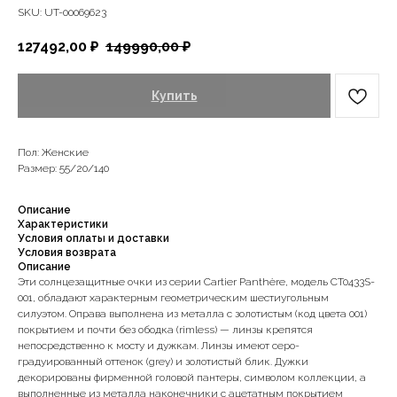
SKU:
UT-00069623
127492,00
₽
149990,00
₽
Купить
Пол: Женские
Размер: 55/20/140
Описание
Характеристики
Условия оплаты и доставки
Условия возврата
Описание
Эти солнцезащитные очки из серии Cartier Panthère, модель CT0433S-
001, обладают характерным геометрическим шестиугольным
силуэтом. Оправа выполнена из металла с золотистым (код цвета 001)
покрытием и почти без ободка (rimless) — линзы крепятся
непосредственно к мосту и дужкам. Линзы имеют серо-
градуированный оттенок (grey) и золотистый блик. Дужки
декорированы фирменной головой пантеры, символом коллекции, а
выполненные из металла наконечники с ацетатным покрытием