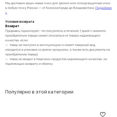
Мы доставим ваши новые очки для зрения или солнцезащитные очки
в любую точку России — от Калининграда до Владивостока.
Подробнее
>
Условия возврата
Возврат
Продавец гарантирует, что покупатель в течение 7 дней с момента
приобретения товара может отказаться от товара надлежащего
качества, если:
— товар не поступал в эксплуатацию и имеет товарный вид,
находится в упаковке со всеми ярлыками, а также есть документы на
приобретение товара;
— товар не входит в перечень продуктов надлежащего качества, не
подлежащих возврату и обмену.
Популярно в этой категории
Записаться на диагностику зрения
Заказать обратный звонок