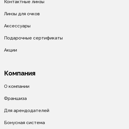
Политика в отношении обработки cookie-файлов
© ИП Велитченко Кирилл Евгеньевич, ОГРНИП:
320392600047282, 2025 г.
Все материалы данного сайта являются объектами
авторского права (в том числе дизайн). Запрещается
копирование, распространение (в том числе путем
копирования на другие сайты и ресурсы в
Интернете) или любое иное использование
информации и объектов без предварительного
согласия правообладателя ИП Велитченко Кирилл
Евгеньевич.
Сделано в веб-студии "Мульти
сайт"