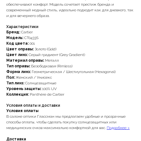
обеспечивают комфорт. Модель сочетает престиж бренда и
современный модный стиль, идеально подходит как для дневного, так
и для вечернего образа.
Характеристики
Бренд:
Cartier
Модель:
CT0433S
Код цвета:
001
Цвет оправы:
Золото (Gold)
Цвет линз:
Серый градиент (Grey Gradient)
Материал оправы:
Металл
Тип оправы:
Безободковая (Rimless)
Форма линз:
Геометрическая / Шестиугольная (Hexagonal)
Пол:
Женский / Унисекс
Тип линз:
Солнцезащитные
Уровень защиты:
100% UV
Коллекция:
Panthère de Cartier
Условия оплаты и доставки
Условия оплаты
В салоне оптики Глассман мы предлагаем удобные и прозрачные
способы оплаты, чтобы сделать покупку солнцезащитных или
медицинских очков максимально комфортной для вас.
Подробнее >
Доставка