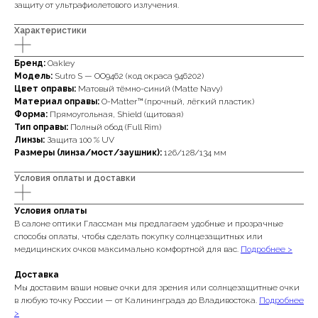
защиту от ультрафиолетового излучения.
Характеристики
Бренд:
Oakley
Модель:
Sutro S — OO9462 (код окраса 946202)
Цвет оправы:
Матовый тёмно-синий (Matte Navy)
Материал оправы:
O-Matter™ (прочный, лёгкий пластик)
Форма:
Прямоугольная, Shield (щитовая)
Тип оправы:
Полный обод (Full Rim)
Линзы:
Защита 100 % UV
Размеры (линза/мост/заушник):
126/128/134 мм
Условия оплаты и доставки
Условия оплаты
В салоне оптики Глассман мы предлагаем удобные и прозрачные
способы оплаты, чтобы сделать покупку солнцезащитных или
медицинских очков максимально комфортной для вас.
Подробнее >
Доставка
Мы доставим ваши новые очки для зрения или солнцезащитные очки
в любую точку России — от Калининграда до Владивостока.
Подробнее
>