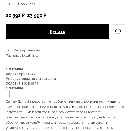
SKU:
UT-00044022
20 392
₽
23 990
₽
Купить
Пол: Универсальные
Размер: 28/128/134
Описание
Характеристики
Условия оплаты и доставки
Условия возврата
Описание
Oakley Sutro S представляет собой стильные спортивные очки-щит с
крупной прямоугольной оправой (Shield), вдохновлённые формой Sutro.
Изготовлены из прочного и лёгкого материала O-Matter™,
обеспечивающего комфорт и долговечность. Конструкция full-rim
обеспечивает устойчивость, а посадка достаточно широкая и
универсальная. Линзы не поляризованы, но обеспечивают 100 %