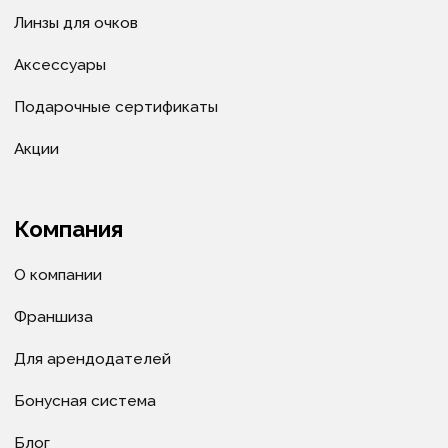
© ИП Велитченко Кирилл Евгеньевич, ОГРНИП:
320392600047282, 2025 г.
Все материалы данного сайта являются объектами
авторского права (в том числе дизайн). Запрещается
копирование, распространение (в том числе путем
копирования на другие сайты и ресурсы в
Интернете) или любое иное использование
информации и объектов без предварительного
согласия правообладателя ИП Велитченко Кирилл
Евгеньевич.
Сделано в веб-студии "Мульти
сайт"