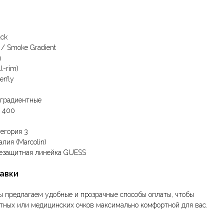
ack
/ Smoke Gradient
л
l-rim)
erfly
градиентные
 400
егория 3
лия (Marcolin)
езащитная линейка GUESS
тавки
ы предлагаем удобные и прозрачные способы оплаты, чтобы
тных или медицинских очков максимально комфортной для вас.