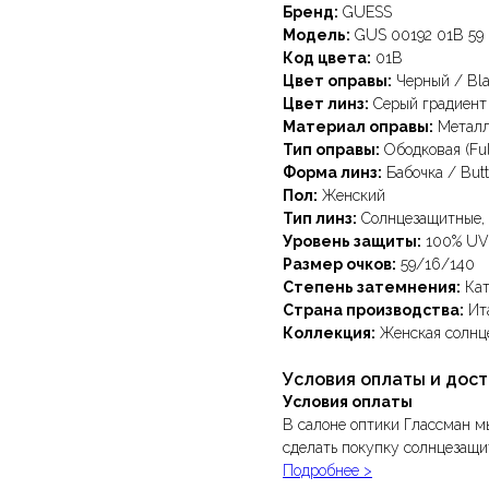
Бренд:
GUESS
Модель:
GUS 00192 01B 59
Код цвета:
01B
Цвет оправы:
Черный / Bl
Цвет линз:
Серый градиент 
Материал оправы:
Метал
Тип оправы:
Ободковая (Ful
Форма линз:
Бабочка / Butt
Пол:
Женский
Тип линз:
Солнцезащитные, 
Уровень защиты:
100% UV
Размер очков:
59/16/140
Степень затемнения:
Кат
Страна производства:
Ита
Коллекция:
Женская солнц
Условия оплаты и дос
Условия оплаты
В салоне оптики Глассман м
сделать покупку солнцезащи
Подробнее >