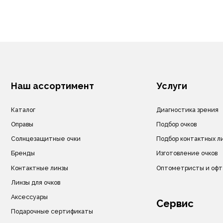
Солнцезащитные очки
Подбор контактных линз
Бренды
Изготовление очков
Контактные линзы
Оптометристы и офтальмоло
Линзы для очков
Аксессуары
Сервис
Подарочные сертификаты
Акции
Ремонт очков
Доставка очков
© ИП Велитченко Кирилл Евгеньевич, ОГРНИП: 320392600047282, 2025 г.
Все материалы данного сайта являются объектами авторского права (в том чи
Запрещается копирование, распространение (в том числе путем копирования 