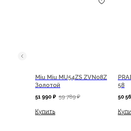
ZVN02C
Miu Miu MU54ZS ZVN08Z
PRA
Золотой
58
51 990
₽
59 789
₽
50 5
Наш ассортимент
Услуги
Купить
Куп
Каталог
Диагностика зрения
Оправы
Подбор очков