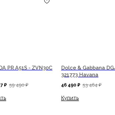
DA PR A51S - ZVN30C
Dolce & Gabbana DG
321773 Havana
67
₽
59 490
₽
46 490
₽
53 464
₽
Как купить
Компания
ить
Купить
Условия оплаты
О компании
Доставка
Франшиза