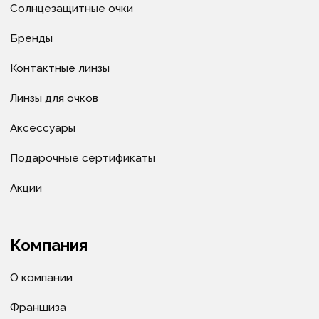
Политика в отношении обработки
персональных данных
Политика в отношении обработки cookie-файлов
© ИП Велитченко Кирилл Евгеньевич, ОГРНИП:
320392600047282, 2025 г.
Все материалы данного сайта являются объектами
авторского права (в том числе дизайн). Запрещается
копирование, распространение (в том числе путем
копирования на другие сайты и ресурсы в
Интернете) или любое иное использование
информации и объектов без предварительного
согласия правообладателя ИП Велитченко Кирилл
Евгеньевич.
Сделано в веб-студии "Мульти
сайт"