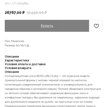
SKU:
UT-00059884
26767,00
₽
31490,00
₽
Купить
Пол: Мужские
Размер: 62/16/135
Описание
Характеристики
Условия оплаты и доставки
Условия возврата
Описание
Солнцезащитные очки BOSS 1761/S 003 — это мужская модель
прямоугольной формы с матово-черной оправой из металла,
сочетающая современный минимализм и универсальность для
городских образов и активного отдыха. Полная ободковая конструкция
из легкого сплава обеспечивает надежную фиксацию линз и
комфортную посадку без давления на переносицу, идеально подходя
для длительного ношения за рулем, на прогулках или на пляже.
Прямоугольная геометрия визуально структурирует черты лица и