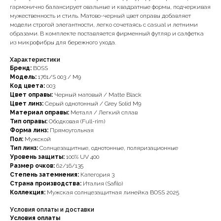
гармонично балансирует овальные и квадратные формы, подчеркивая
мужественность и стиль. Матово-черный цвет оправы добавляет
модели строгой элегантности, легко сочетаясь с casual и летними
образами. В комплекте поставляется фирменный футляр и салфетка
из микрофибры для бережного ухода.
Характеристики
Бренд:
BOSS
Модель:
1761/S 003 / M9
Код цвета:
003
Цвет оправы:
Черный матовый / Matte Black
Цвет линз:
Серый однотонный / Grey Solid M9
Материал оправы:
Металл / Легкий сплав
Тип оправы:
Ободковая (Full-rim)
Форма линз:
Прямоугольная
Пол:
Мужской
Тип линз:
Солнцезащитные, однотонные, поляризационные
Уровень защиты:
100% UV 400
Размер очков:
62/16/135
Степень затемнения:
Категория 3
Страна производства:
Италия (Safilo)
Коллекция:
Мужская солнцезащитная линейка BOSS 2025
Условия оплаты и доставки
Условия оплаты