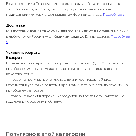
В салоне оптики Глассман мы предлагаем удобные и прозрачные
способы оплаты, чтобы сделать покупку солнцезащитных или
медицинских очков максимально комфортной для вас.
Подробнее >
Доставка
Мы доставим ваши новые очки для зрения или солнцезащитные очки
в любую точку России — от Калининграда до Владивостока.
Подробнее
>
Условия возврата
Возврат
Продавец гарантирует, что покупатель в течение 7 дней с момента
приобретения товара может отказаться от товара надлежащего
качества, если:
— товар не поступал в эксплуатацию и имеет товарный вид,
находится в упаковке со всеми ярлыками, а также есть документы на
приобретение товара;
— товар не входит в перечень продуктов надлежащего качества, не
подлежащих возврату и обмену.
Популярно в этой категории