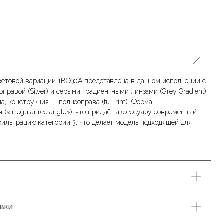
цветовой вариации 1BC90A представлена в данном исполнении с
правой (Silver) и серыми градиентными линзами (Grey Gradient).
, конструкция — полнооправа (full rim). Форма —
(«irregular rectangle»), что придаёт аксессуару современный
фильтрацию категории 3, что делает модель подходящей для
авки