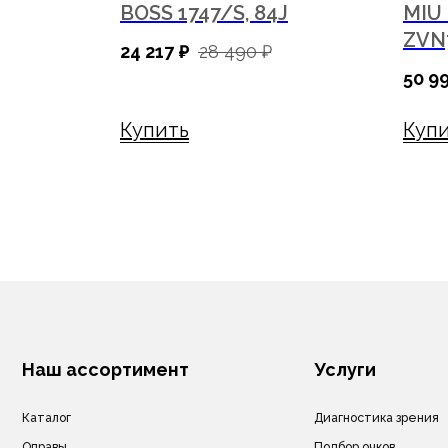
R RB3025
BOSS 1747/S, 84J
MIU
ZVN
Каталог
Диагностика зрения
24 217
₽
28 490
₽
Оправы
Подбор очков
50 9
Солнцезащитные очки
Подбор контактных линз
Бренды
Изготовление очков
Купить
Куп
Контактные линзы
Оптометристы и офтальмоло
Линзы для очков
Аксессуары
Сервис
Подарочные сертификаты
Акции
Ремонт очков
Доставка очков