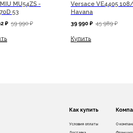
 MIU MU54ZS -
Versace VE4405 108
70D 53
Havana
Условия оплаты
О компании
Доставка
Франшиза
92
₽
59 990
₽
39 990
₽
45 989
₽
Гарантия
Для арендодателей
Бонусная система
ить
Купить
ги
Блог
Вакансии
Контакты