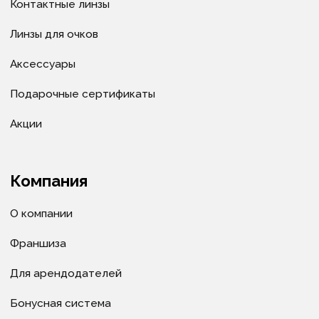
Политика в отношении обработки cookie-файлов
© ИП Велитченко Кирилл Евгеньевич, ОГРНИП:
320392600047282, 2025 г.
Все материалы данного сайта являются объектами
авторского права (в том числе дизайн). Запрещается
копирование, распространение (в том числе путем
копирования на другие сайты и ресурсы в
Интернете) или любое иное использование
информации и объектов без предварительного
согласия правообладателя ИП Велитченко Кирилл
Евгеньевич.
Сделано в веб-студии "Мульти
сайт"