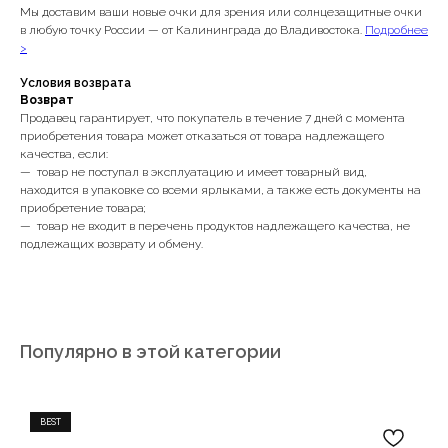
Мы доставим ваши новые очки для зрения или солнцезащитные очки
в любую точку России — от Калининграда до Владивостока.
Подробнее
>
Условия возврата
Возврат
Продавец гарантирует, что покупатель в течение 7 дней с момента
приобретения товара может отказаться от товара надлежащего
качества, если:
— товар не поступал в эксплуатацию и имеет товарный вид,
находится в упаковке со всеми ярлыками, а также есть документы на
приобретение товара;
— товар не входит в перечень продуктов надлежащего качества, не
подлежащих возврату и обмену.
Популярно в этой категории
Записаться на диагностику зрения
BEST
Заказать обратный звонок