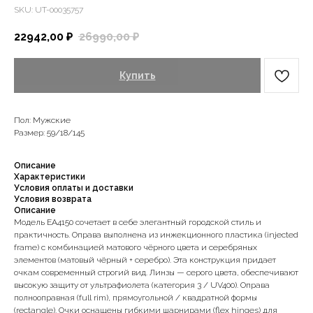
SKU:
UT-00035757
22942,00
₽
26990,00
₽
Купить
Пол: Мужские
Размер: 59/18/145
Описание
Характеристики
Условия оплаты и доставки
Условия возврата
Описание
Модель EA4150 сочетает в себе элегантный городской стиль и
практичность. Оправа выполнена из инжекционного пластика (injected
frame) с комбинацией матового чёрного цвета и серебряных
элементов (матовый чёрный + серебро). Эта конструкция придает
очкам современный строгий вид. Линзы — серого цвета, обеспечивают
высокую защиту от ультрафиолета (категория 3 / UV400). Оправа
полнооправная (full rim), прямоугольной / квадратной формы
(rectangle). Очки оснащены гибкими шарнирами (flex hinges) для