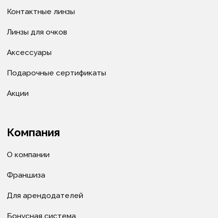
Политика в отношении обработки cookie-файлов
© ИП Велитченко Кирилл Евгеньевич, ОГРНИП:
320392600047282, 2025 г.
Все материалы данного сайта являются объектами
авторского права (в том числе дизайн). Запрещается
копирование, распространение (в том числе путем
копирования на другие сайты и ресурсы в
Интернете) или любое иное использование
информации и объектов без предварительного
согласия правообладателя ИП Велитченко Кирилл
Евгеньевич.
Сделано в веб-студии "Мульти
сайт"