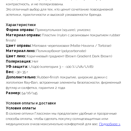
контрастность, и не поляризованы.
Это отличный выбор для тех, кто ценит сочетание повседневной
эстетики, практичности и высокой узнаваемости бренда.
Характеристики
Форма оправы:
Прямоугольная (square), унисекс
Материал оправы:
Пластик (nylon с резиновым покрытием rubber
finish)
Цвет оправы:
Матовая черепаховая (Matte Havana / Tortoise)
Материал линз:
Поликарбонат (polycarbonate)
Цвет линз:
Коричневый градиент (Brown Gradient Dark Brown)
Поляризация:
Нет
УФ‑защита:
UV400 (категория 3 – ~100 % UVA/UVB)
Вес:
~30–35 г
Дополнительно:
Rubber‑finish покрытие, широкие дужки с
логотипом Ray‑Ban, встроенные элементы безопасности, фирменный
футляр и салфетка, гарантия 2 года
Размер:
54/16/145
Условия оплаты и доставки
Условия оплаты
В салоне оптики Глассман мы предлагаем удобные и прозрачные
способы оплаты, чтобы сделать покупку солнцезащитных или
медицинских очков максимально комфортной для вас.
Подробнее >