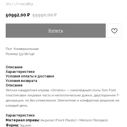
SKU:
UT-00038831
50992,00
₽
59990,00
₽
Купить
Пол: Универсальные
Размер: 53/18/140
Описание
Характеристики
Условия оплаты и доставки
Условия возврата
Описание
Лёгкая квадратная оправа «Sinatra» — самолёдный стиль Tom Ford:
пластиковая лицевая часть и металлические дужки, двусторонняя T-
декорация, но без утяжеления. Элегантное и комфортное решение на
каждый день.
Характеристики
Материал оправы:
Акрилат (Front Plastic) + Металл (Temples)
Форма:
Square