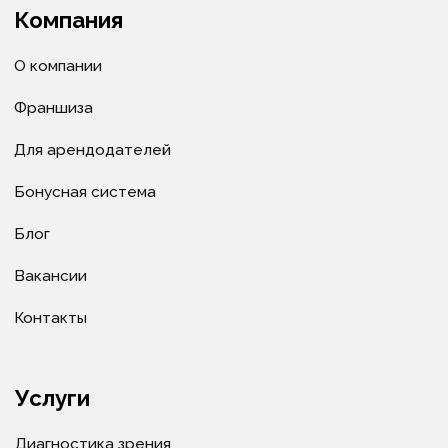
информации и объектов без предварительного
согласия правообладателя ИП Велитченко Кирилл
Евгеньевич.
Сделано в веб-студии "Мульти
сайт"