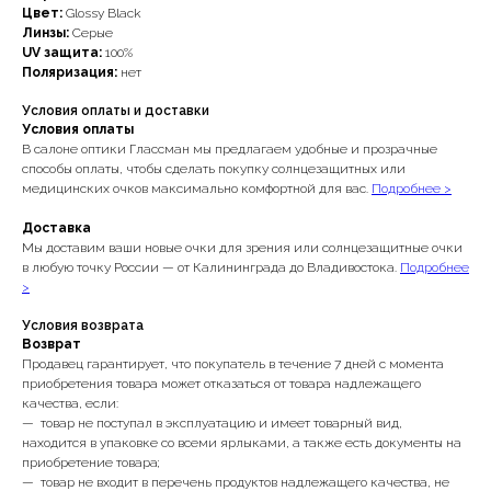
Цвет:
Glossy Black
Линзы:
Серые
UV защита:
100%
Поляризация:
нет
Условия оплаты и доставки
Условия оплаты
В салоне оптики Глассман мы предлагаем удобные и прозрачные
способы оплаты, чтобы сделать покупку солнцезащитных или
медицинских очков максимально комфортной для вас.
Подробнее >
Доставка
Мы доставим ваши новые очки для зрения или солнцезащитные очки
в любую точку России — от Калининграда до Владивостока.
Подробнее
>
Условия возврата
Возврат
Продавец гарантирует, что покупатель в течение 7 дней с момента
приобретения товара может отказаться от товара надлежащего
качества, если:
— товар не поступал в эксплуатацию и имеет товарный вид,
находится в упаковке со всеми ярлыками, а также есть документы на
приобретение товара;
— товар не входит в перечень продуктов надлежащего качества, не