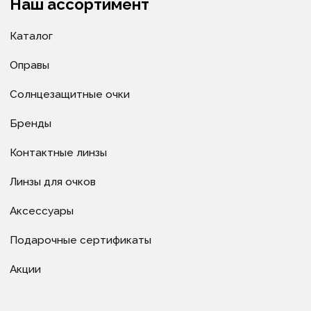
Как купить
Условия оплаты
Доставка
Гарантия
Политика в отношении обработки
персональных данных
Политика в отношении обработки cookie-файлов
© ИП Велитченко Кирилл Евгеньевич, ОГРНИП:
320392600047282, 2025 г.
Все материалы данного сайта являются объектами
авторского права (в том числе дизайн). Запрещается
копирование, распространение (в том числе путем
копирования на другие сайты и ресурсы в
Интернете) или любое иное использование