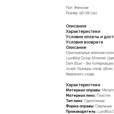
Пол: Женские
Размер: 56/18/140
Описание
Характеристики
Условия оплаты и дос
Условия возврата
Описание
Оригинальные женские солнц
Luxottica Group (Италия). Цв
Dark Blue – без поляризаци
лучей. Размеры очков: 56мм
бережного ухода.
Характеристики
Материал оправы:
Метал
Материал линз:
Пластик
Тип линз:
Однотонные
Форма оправы:
Овальные
Производитель:
Luxottica 