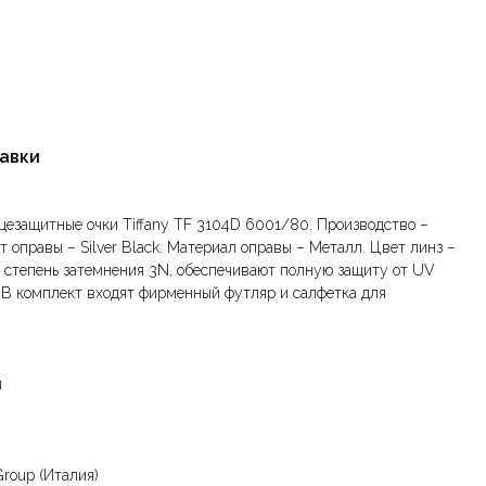
тавки
езащитные очки Tiffany TF 3104D 6001/80. Производство –
ет оправы – Silver Black. Материал оправы – Металл. Цвет линз –
и, степень затемнения 3N, обеспечивают полную защиту от UV
. В комплект входят фирменный футляр и салфетка для
л
Group (Италия)