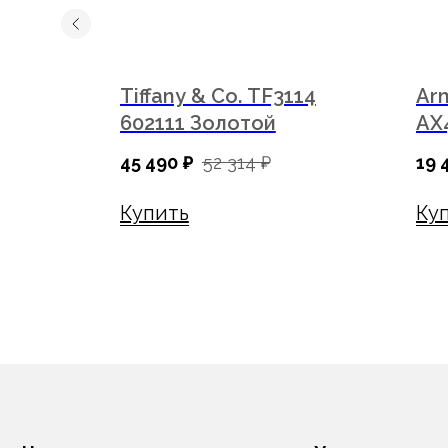
902/33
Tiffany & Co. TF3114
Ar
602111 Золотой
AX
45 490
₽
52 314
₽
19 
Купить
Ку
Наш ассортимент
Услуги
Каталог
Диагностика зрения
Оправы
Подбор очков
Солнцезащитные очки
Подбор контактных линз
Бренды
Изготовление очков
Контактные линзы
Оптометристы и офтальмоло
Линзы для очков
Аксессуары
Сервис
Подарочные сертификаты