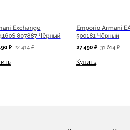
mani Exchange
Emporio Armani E
4160S 807887 Чёрный
500181 Чёрный
490
₽
22 414
₽
27 490
₽
31 614
₽
пить
Купить
Как купить
Компания
Условия оплаты
О компании
Доставка
Франшиза
Гарантия
Для арендодателей
Бонусная система
ги
Блог
Вакансии
Контакты