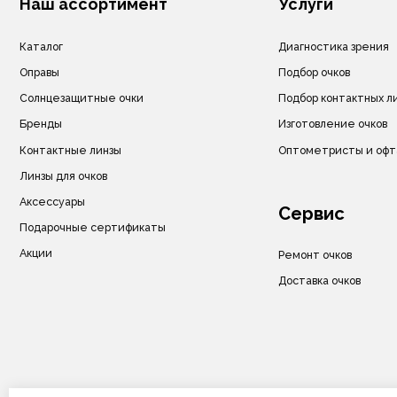
Акции
Ремонт очков
Доставка очков
© ИП Велитченко Кирилл Евгеньевич, ОГРНИП: 320392600047282, 2025 г.
Все материалы данного сайта являются объектами авторского права (в том чи
Запрещается копирование, распространение (в том числе путем копирования 
ресурсы в Интернете) или любое иное использование информации и объекто
предварительного согласия правообладателя ИП Велитченко Кирилл Евгеньев