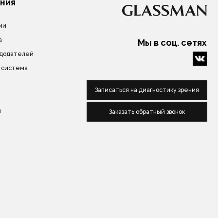
нных
Сделано в веб-студии "Мульти
сайт"